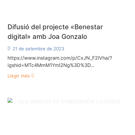
Difusió del projecte «Benestar
digital» amb Joa Gonzalo
21 de setembre de 2023
https://www.instagram.com/p/CxJN_F2IVha/?
igshid=MTc4MmM1YmI2Ng%3D%3D...
Llegir més